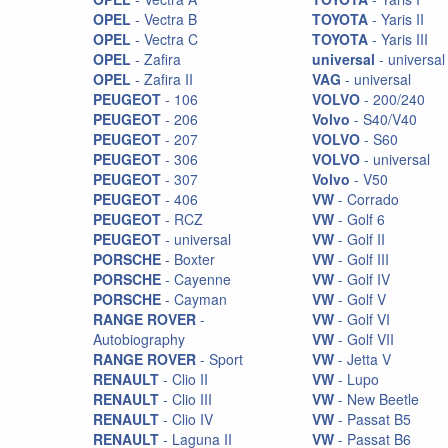
OPEL
- Vectra B
TOYOTA
- Yaris II
OPEL
- Vectra C
TOYOTA
- Yaris III
OPEL
- Zafira
universal
- universal
OPEL
- Zafira II
VAG
- universal
PEUGEOT
- 106
VOLVO
- 200/240
PEUGEOT
- 206
Volvo
- S40/V40
PEUGEOT
- 207
VOLVO
- S60
PEUGEOT
- 306
VOLVO
- universal
PEUGEOT
- 307
Volvo
- V50
PEUGEOT
- 406
VW
- Corrado
PEUGEOT
- RCZ
VW
- Golf 6
PEUGEOT
- universal
VW
- Golf II
PORSCHE
- Boxter
VW
- Golf III
PORSCHE
- Cayenne
VW
- Golf IV
PORSCHE
- Cayman
VW
- Golf V
RANGE ROVER
-
VW
- Golf VI
Autobiography
VW
- Golf VII
RANGE ROVER
- Sport
VW
- Jetta V
RENAULT
- Clio II
VW
- Lupo
RENAULT
- Clio III
VW
- New Beetle
RENAULT
- Clio IV
VW
- Passat B5
RENAULT
- Laguna II
VW
- Passat B6