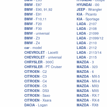
Ручки КПП
BMW
- E87
HYUNDAI
- i30
BMW
- E90, 91,92
JEEP
- Wrangler
Сетки
BMW
- E91
KIA
- Picanto
BMW
- F10,11
KIA
- Sportage
Сиденья
BMW
- F20
LADA
- 2107
ТНВД
BMW
- F30
LADA
- 2108
BMW
- universal
LADA
- 21099
Тормоза EBC
BMW
- Z3
LADA
- 21099/12
BMW
- Z4
LADA
- 2110
Тормоза StopTech
car
- model
LADA
- 2112
Тумблера
CHEVROLET
- Lacetti
LADA
- 2113/14
CHEVROLET
- universal
LADA
- 2115
Фильтра K&N
CHRYSLER
- 300C
MAZDA
- 3
CHRYSLER
- PT Cruiser
MAZDA
- 323
Фильтра Pro.Sport
CITROEN
- C2
MAZDA
- 6
CITROEN
- C3
MAZDA
- MX-5
CITROEN
- C4
MAZDA
- MX-6
CITROEN
- C5
MAZDA
- MX3
CITROEN
- DS3
MAZDA
- MX5
CITROEN
- Saxo
MAZDA
- RX-7
CITROEN
- Xsara
MAZDA
- RX-8
DACIA
- Logan
MAZDA
- RX8