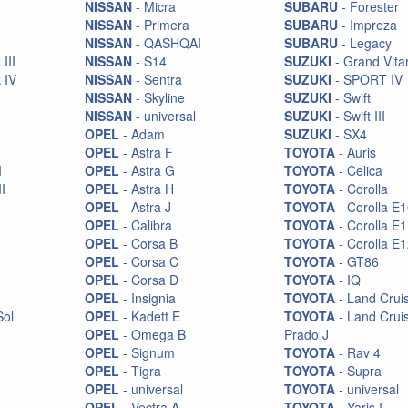
NISSAN
- Micra
SUBARU
- Forester
NISSAN
- Primera
SUBARU
- Impreza
NISSAN
- QASHQAI
SUBARU
- Legacy
III
NISSAN
- S14
SUZUKI
- Grand Vita
 IV
NISSAN
- Sentra
SUZUKI
- SPORT IV
NISSAN
- Skyline
SUZUKI
- Swift
NISSAN
- universal
SUZUKI
- Swift III
OPEL
- Adam
SUZUKI
- SX4
OPEL
- Astra F
TOYOTA
- Auris
I
OPEL
- Astra G
TOYOTA
- Celica
II
OPEL
- Astra H
TOYOTA
- Corolla
OPEL
- Astra J
TOYOTA
- Corolla E
OPEL
- Calibra
TOYOTA
- Corolla E
OPEL
- Corsa B
TOYOTA
- Corolla E
OPEL
- Corsa C
TOYOTA
- GT86
OPEL
- Corsa D
TOYOTA
- IQ
OPEL
- Insignia
TOYOTA
- Land Crui
Sol
OPEL
- Kadett E
TOYOTA
- Land Crui
OPEL
- Omega B
Prado J
OPEL
- Signum
TOYOTA
- Rav 4
OPEL
- Tigra
TOYOTA
- Supra
OPEL
- universal
TOYOTA
- universal
OPEL
- Vectra A
TOYOTA
- Yaris I