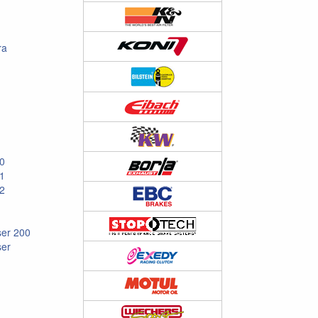
ra
10
11
12
ser 200
ser