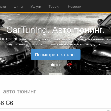
иски
Шины
Услуги
Теория
Новости
CarTuning. Авто тюнинг.
ORT KONI фильтра KN, диски оптика запчасти, альтернативная сето
глушители и приборы, тормозные диски и многое другое...
Посмотреть каталог
ы
авто тюнинг
S6 C6