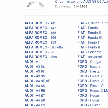
Спорт глушитель AUDI S6 C6 Avan
Диски
Код товара:
101-433/61
Доставка запчастей
Защита двигателя Kolchuga
ALFA ROMEO
- 145
FIAT
- Grande Punt
Зеркала
ALFA ROMEO
- 147
FIAT
- Panda
ALFA ROMEO
- 155
FIAT
- Panda II
Ковры
ALFA ROMEO
- 156
FIAT
- Panda III
ALFA ROMEO
- 159
FIAT
- Punto I
Коллекторы
ALFA ROMEO
- Giulietta
FIAT
- Punto II
Комплекты сцепления EXEDY
ALFA ROMEO
- GT
FIAT
- Seicento
ALFA ROMEO
- Mito
FIAT
- universal
Кулисы КПП
AUDI
- A1
FORD
- Cougar
AUDI
- A3 8L
FORD
- Escort
Накладки багажника RGM
AUDI
- A3 8P
FORD
- Fiesta III
Накладки на зеркала
AUDI
- A3 8V
FORD
- Fiesta V
AUDI
- A4 8E,8F
FORD
- Fiesta VI
Накладки на пороги
AUDI
- A4 8K
FORD
- Fiesta VII
AUDI
- A4 B5
FORD
- Focus C-M
Насадки на глушитель
AUDI
- A4 B7
FORD
- Focus I
Неоновая подсветка
AUDI
- A4 B8
FORD
- Focus II
AUDI
- A4 B9
FORD
- Fusion
Обвес