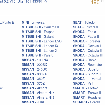
490
E
t 5.2 V10 (Ulter 101-433/61 P)
o/Punto E
MINI
- universal
SEAT
- Toledo
MITSUBISHI
- Carisma II
SEAT
- universal
MITSUBISHI
- Eclipse
SKODA
- Fabia
MITSUBISHI
- Galant
SKODA
- Fabia II
MITSUBISHI
- Lancer EVO
SKODA
- Forester
MITSUBISHI
- Lancer IX
SKODA
- Octavia I
MITSUBISHI
- Lancer X
SKODA
- Octavia II
MITSUBISHI
- Pajero
SKODA
- Octavia III
NISSAN
- 100 NX
SKODA
- Rapid
NISSAN
- 200SX
SKODA
- Roomster
NISSAN
- 240SX
SKODA
- Superb
NISSAN
- 300ZX
SKODA
- Superb II
NISSAN
- 350Z
SKODA
- universal
NISSAN
- 370Z
SKODA
- Yeti
ax
NISSAN
- Almera
SMART
- Fortwo
NISSAN
- Almera N15
SMART
- Fortwo II
NISSAN
- Almera N16
SMART
- Roadster
NISSAN
- JUKE
SUBARU
- Corolla