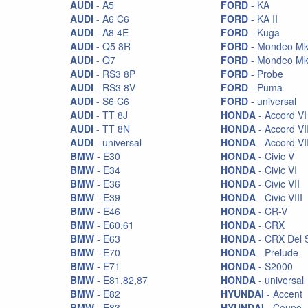
AUDI
- A5
FORD
- KA
AUDI
- A6 C6
FORD
- KA II
Подвеска KW
AUDI
- A8 4E
FORD
- Kuga
Полеуретан STRONGFLEX
AUDI
- Q5 8R
FORD
- Mondeo Mk 
AUDI
- Q7
FORD
- Mondeo Mk
Приборы
AUDI
- RS3 8P
FORD
- Probe
AUDI
- RS3 8V
FORD
- Puma
Приборы Defi
AUDI
- S6 C6
FORD
- universal
Продукция Hella
AUDI
- TT 8J
HONDA
- Accord VI
AUDI
- TT 8N
HONDA
- Accord VI
Продукция Motul
AUDI
- universal
HONDA
- Accord VI
BMW
- E30
HONDA
- Civic V
Пружины Eibach
BMW
- E34
HONDA
- Civic VI
Распорки Ultraracing
BMW
- E36
HONDA
- Civic VII
BMW
- E39
HONDA
- Civic VIII
Распорки стоек Wiechers
BMW
- E46
HONDA
- CR-V
BMW
- E60,61
HONDA
- CRX
Растяжки стоек
BMW
- E63
HONDA
- CRX Del 
Реснички
BMW
- E70
HONDA
- Prelude
BMW
- E71
HONDA
- S2000
Решетки радиатора
BMW
- E81,82,87
HONDA
- universal
BMW
- E82
HYUNDAI
- Accent
Рули
BMW
- E83
HYUNDAI
- Coupe