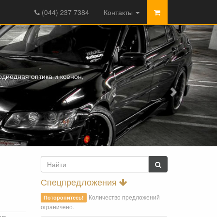
(044) 237 7384
Контакты
диодная оптика и ксенон,
Спецпредложения
Количество предложений
Поторопитесь!
ограничено.