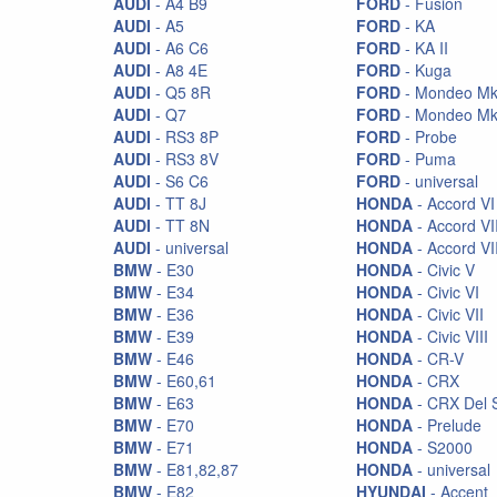
AUDI
- A4 B9
FORD
- Fusion
AUDI
- A5
FORD
- KA
Подвеска KW
AUDI
- A6 C6
FORD
- KA II
Полеуретан STRONGFLEX
AUDI
- A8 4E
FORD
- Kuga
AUDI
- Q5 8R
FORD
- Mondeo Mk 
Приборы
AUDI
- Q7
FORD
- Mondeo Mk
AUDI
- RS3 8P
FORD
- Probe
Приборы Defi
AUDI
- RS3 8V
FORD
- Puma
Продукция Hella
AUDI
- S6 C6
FORD
- universal
AUDI
- TT 8J
HONDA
- Accord VI
Продукция Motul
AUDI
- TT 8N
HONDA
- Accord VI
AUDI
- universal
HONDA
- Accord VI
Пружины Eibach
BMW
- E30
HONDA
- Civic V
Распорки Ultraracing
BMW
- E34
HONDA
- Civic VI
BMW
- E36
HONDA
- Civic VII
Распорки стоек Wiechers
BMW
- E39
HONDA
- Civic VIII
BMW
- E46
HONDA
- CR-V
Растяжки стоек
BMW
- E60,61
HONDA
- CRX
Реснички
BMW
- E63
HONDA
- CRX Del 
BMW
- E70
HONDA
- Prelude
Решетки радиатора
BMW
- E71
HONDA
- S2000
BMW
- E81,82,87
HONDA
- universal
Рули
BMW
- E82
HYUNDAI
- Accent