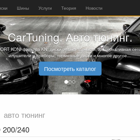
иски
Шины
Услуги
Теория
Новости
CarTuning. Авто тюнинг.
ORT KONI фильтра KN, диски оптика запчасти, альтернативная сето
глушители и приборы, тормозные диски и многое другое...
Посмотреть каталог
ы
авто тюнинг
 200/240