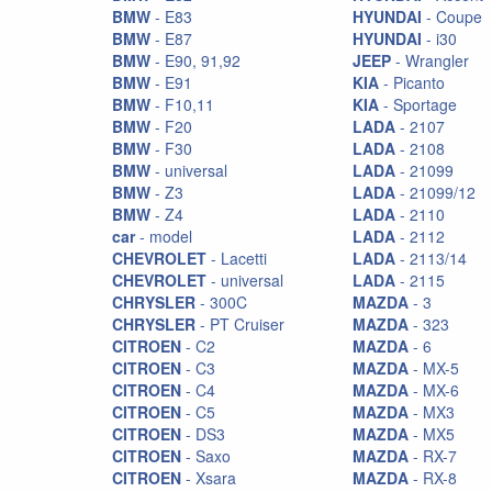
Ручки КПП
BMW
- E83
HYUNDAI
- Coupe
BMW
- E87
HYUNDAI
- i30
Сетки
BMW
- E90, 91,92
JEEP
- Wrangler
BMW
- E91
KIA
- Picanto
Сиденья
BMW
- F10,11
KIA
- Sportage
ТНВД
BMW
- F20
LADA
- 2107
BMW
- F30
LADA
- 2108
Тормоза EBC
BMW
- universal
LADA
- 21099
BMW
- Z3
LADA
- 21099/12
Тормоза StopTech
BMW
- Z4
LADA
- 2110
Тумблера
car
- model
LADA
- 2112
CHEVROLET
- Lacetti
LADA
- 2113/14
Фильтра K&N
CHEVROLET
- universal
LADA
- 2115
CHRYSLER
- 300C
MAZDA
- 3
Фильтра Pro.Sport
CHRYSLER
- PT Cruiser
MAZDA
- 323
CITROEN
- C2
MAZDA
- 6
CITROEN
- C3
MAZDA
- MX-5
CITROEN
- C4
MAZDA
- MX-6
CITROEN
- C5
MAZDA
- MX3
CITROEN
- DS3
MAZDA
- MX5
CITROEN
- Saxo
MAZDA
- RX-7
CITROEN
- Xsara
MAZDA
- RX-8