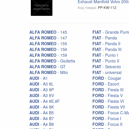
Exhaust Manifold Volvo 200
Диски
Код товара:
PP-KW-112
Доставка запчастей
Защита двигателя Kolchuga
Зеркала
ALFA ROMEO
- 145
FIAT
- Grande Punt
ALFA ROMEO
- 147
FIAT
- Panda
Ковры
ALFA ROMEO
- 155
FIAT
- Panda II
ALFA ROMEO
- 156
FIAT
- Panda III
Коллекторы
ALFA ROMEO
- 159
FIAT
- Punto I
Комплекты сцепления EXEDY
ALFA ROMEO
- Giulietta
FIAT
- Punto II
ALFA ROMEO
- GT
FIAT
- Seicento
Кулисы КПП
ALFA ROMEO
- Mito
FIAT
- universal
AUDI
- A1
FORD
- Cougar
Накладки багажника RGM
AUDI
- A3 8L
FORD
- Escort
Накладки на зеркала
AUDI
- A3 8P
FORD
- Fiesta III
AUDI
- A3 8V
FORD
- Fiesta V
Накладки на пороги
AUDI
- A4 8E,8F
FORD
- Fiesta VI
AUDI
- A4 8K
FORD
- Fiesta VII
Насадки на глушитель
AUDI
- A4 B5
FORD
- Focus C-M
Неоновая подсветка
AUDI
- A4 B7
FORD
- Focus I
AUDI
- A4 B8
FORD
- Focus II
Обвес