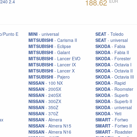
188.62
EUR
/240 2.4
o/Punto E
MINI
- universal
SEAT
- Toledo
MITSUBISHI
- Carisma II
SEAT
- universal
MITSUBISHI
- Eclipse
SKODA
- Fabia
MITSUBISHI
- Galant
SKODA
- Fabia II
MITSUBISHI
- Lancer EVO
SKODA
- Forester
MITSUBISHI
- Lancer IX
SKODA
- Octavia I
MITSUBISHI
- Lancer X
SKODA
- Octavia II
MITSUBISHI
- Pajero
SKODA
- Octavia III
NISSAN
- 100 NX
SKODA
- Rapid
NISSAN
- 200SX
SKODA
- Roomster
NISSAN
- 240SX
SKODA
- Superb
NISSAN
- 300ZX
SKODA
- Superb II
NISSAN
- 350Z
SKODA
- universal
NISSAN
- 370Z
SKODA
- Yeti
ax
NISSAN
- Almera
SMART
- Fortwo
NISSAN
- Almera N15
SMART
- Fortwo II
NISSAN
- Almera N16
SMART
- Roadster