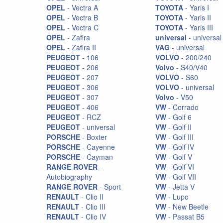
OPEL
- Vectra A
TOYOTA
- Yaris I
OPEL
- Vectra B
TOYOTA
- Yaris II
OPEL
- Vectra C
TOYOTA
- Yaris III
OPEL
- Zafira
universal
- universal
OPEL
- Zafira II
VAG
- universal
PEUGEOT
- 106
VOLVO
- 200/240
PEUGEOT
- 206
Volvo
- S40/V40
PEUGEOT
- 207
VOLVO
- S60
PEUGEOT
- 306
VOLVO
- universal
PEUGEOT
- 307
Volvo
- V50
PEUGEOT
- 406
VW
- Corrado
PEUGEOT
- RCZ
VW
- Golf 6
PEUGEOT
- universal
VW
- Golf II
PORSCHE
- Boxter
VW
- Golf III
PORSCHE
- Cayenne
VW
- Golf IV
PORSCHE
- Cayman
VW
- Golf V
RANGE ROVER
-
VW
- Golf VI
Autobiography
VW
- Golf VII
RANGE ROVER
- Sport
VW
- Jetta V
RENAULT
- Clio II
VW
- Lupo
RENAULT
- Clio III
VW
- New Beetle
RENAULT
- Clio IV
VW
- Passat B5