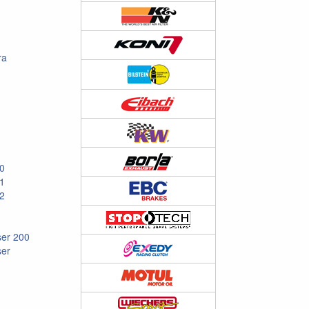
ra
10
11
12
ser 200
ser