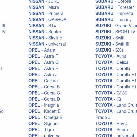
NISSAN
- JUKE
SUBARU
- Corolla
NISSAN
- Micra
SUBARU
- Forester
NISSAN
- Primera
SUBARU
- Impreza
NISSAN
- QASHQAI
SUBARU
- Legacy
III
NISSAN
- S14
SUZUKI
- Grand Vita
 IV
NISSAN
- Sentra
SUZUKI
- SPORT IV
NISSAN
- Skyline
SUZUKI
- Swift
NISSAN
- universal
SUZUKI
- Swift III
OPEL
- Adam
SUZUKI
- SX4
OPEL
- Astra F
TOYOTA
- Auris
I
OPEL
- Astra G
TOYOTA
- Celica
II
OPEL
- Astra H
TOYOTA
- Corolla
OPEL
- Astra J
TOYOTA
- Corolla E
OPEL
- Calibra
TOYOTA
- Corolla E
OPEL
- Corsa B
TOYOTA
- Corolla E
OPEL
- Corsa C
TOYOTA
- GT86
OPEL
- Corsa D
TOYOTA
- IQ
OPEL
- Insignia
TOYOTA
- Land Crui
Sol
OPEL
- Kadett E
TOYOTA
- Land Crui
OPEL
- Omega B
Prado J
OPEL
- Signum
TOYOTA
- Rav 4
OPEL
- Tigra
TOYOTA
- Supra
OPEL
- universal
TOYOTA
- universal