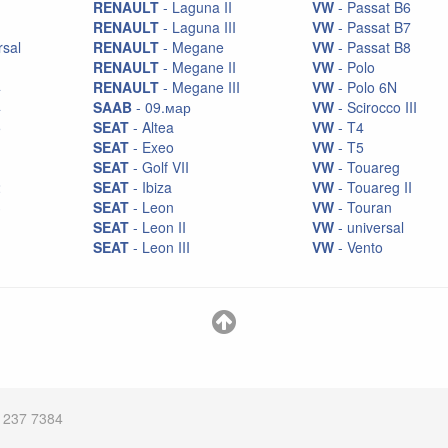
RENAULT
- Laguna II
VW
- Passat B6
RENAULT
- Laguna III
VW
- Passat B7
rsal
RENAULT
- Megane
VW
- Passat B8
RENAULT
- Megane II
VW
- Polo
4
RENAULT
- Megane III
VW
- Polo 6N
4
SAAB
- 09.мар
VW
- Scirocco III
5
SEAT
- Altea
VW
- T4
1
SEAT
- Exeo
VW
- T5
1
SEAT
- Golf VII
VW
- Touareg
2
SEAT
- Ibiza
VW
- Touareg II
3
SEAT
- Leon
VW
- Touran
SEAT
- Leon II
VW
- universal
SEAT
- Leon III
VW
- Vento
 237 7384