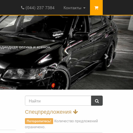
(044) 237 7384
Контакты
диодная оптика и ксенон,
Спецпредложения
Количество предложений
Поторопитесь!
ограничено.