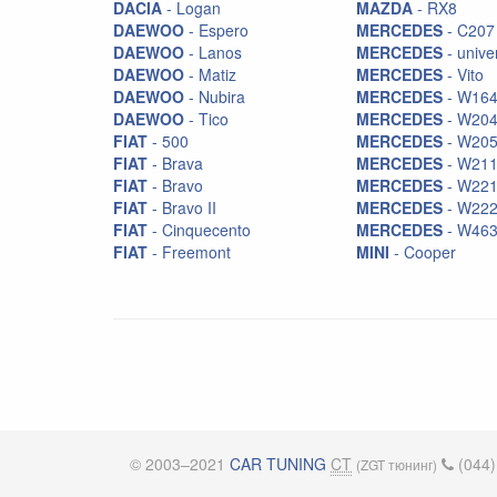
DACIA
- Logan
MAZDA
- RX8
DAEWOO
- Espero
MERCEDES
- C207
DAEWOO
- Lanos
MERCEDES
- unive
DAEWOO
- Matiz
MERCEDES
- Vito
DAEWOO
- Nubira
MERCEDES
- W16
DAEWOO
- Tico
MERCEDES
- W20
FIAT
- 500
MERCEDES
- W20
FIAT
- Brava
MERCEDES
- W21
FIAT
- Bravo
MERCEDES
- W22
FIAT
- Bravo II
MERCEDES
- W22
FIAT
- Cinquecento
MERCEDES
- W46
FIAT
- Freemont
MINI
- Cooper
© 2003–2021
CAR TUNING
CT
(044)
(ZGT тюнинг)