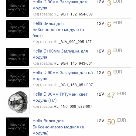
3
EUR
Hella D 90мм Заглушка для
12V
Диски
модуля
Доставка запчастей
Код товара:
HL_9GH_152_654-007
6
EUR
Hella Вилка для
12V
Защита двигателя Kolchuga
БиКсенонового модуля (в
Зеркала
блок)
Код товара:
HL_8JA_990_295-127
Ковры
8
EUR
Hella D100мм Заглушка для
12V
Коллекторы
модуля
Код товара:
HL_9GH_145_943-001
Комплекты сцепления EXEDY
9
EUR
Hella D 90мм Заглушка для п/т
12V
Кулисы КПП
модуля
Накладки багажника RGM
Код товара:
HL_9GH_158_051-007
47
EUR
Hella D 90мм П/Туман. свет
12V
Накладки на зеркала
модуль (Н7)
Накладки на пороги
Код товара:
HL_1N0_008_582-007
Насадки на глушитель
50
EUR
Hella Вилка для
12V
Неоновая подсветка
БиКсенонового модуля (в
модуль)
Обвес