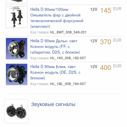
Ручки КПП
145
EUR
Hella D 90мм/100мм
12V
Сетки
Омыватель фар с двойной
телескопической форсункой
Сиденья
(комплект)
ТНВД
Код товара:
HL_8WT_008_549-201
370
EUR
Hella D 90мм Дальн. свет
12V
Тормоза EBC
Ксенон модуль (FF, с
Тормоза StopTech
габаритом, D2S, с блоком)
Код товара:
HL_1K0_008_192-007
Тумблера
400
EUR
Hella D 90мм Ближ. свет
12V
Фильтра K&N
Ксенон модуль (DE, D2S, с
блоком)
Фильтра Pro.Sport
Код товара:
HL_1BL_008_194-007
Звуковые сигналы