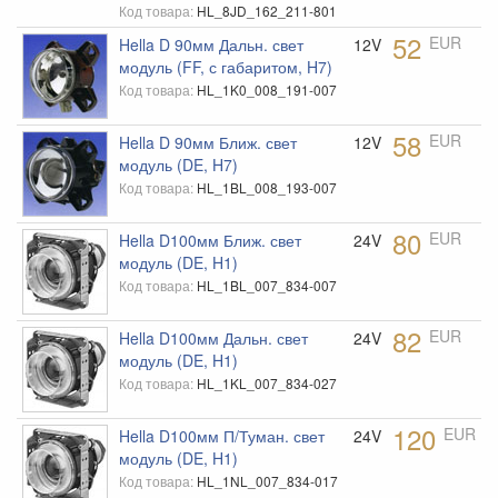
Код товара:
HL_8JD_162_211-801
Подвеска KW
52
EUR
Hella D 90мм Дальн. свет
12V
модуль (FF, с габаритом, H7)
Полеуретан STRONGFLEX
Код товара:
HL_1K0_008_191-007
Приборы
58
EUR
Hella D 90мм Ближ. свет
12V
Приборы Defi
модуль (DE, H7)
Продукция Hella
Код товара:
HL_1BL_008_193-007
Продукция Motul
80
EUR
Hella D100мм Ближ. свет
24V
Пружины Eibach
модуль (DE, H1)
Код товара:
HL_1BL_007_834-007
Распорки Ultraracing
Распорки стоек Wiechers
82
EUR
Hella D100мм Дальн. свет
24V
модуль (DE, H1)
Растяжки стоек
Код товара:
HL_1KL_007_834-027
Реснички
120
EUR
Hella D100мм П/Туман. свет
24V
Решетки радиатора
модуль (DE, H1)
Рули
Код товара:
HL_1NL_007_834-017